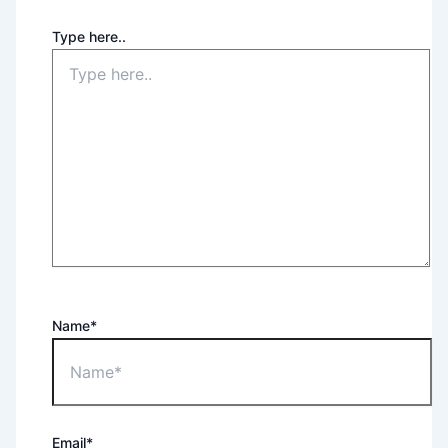
Type here..
Name*
Email*