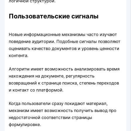
логичной структурой.
Пользовательские сигналы
Новые информационные механизмы часто изучают
поведение аудитории. Подобные сигналы позволяют
оценивать качество документов и уровень ценности
контента.
Алгоритм имеет возможность анализировать время
нахождения на документе, регулярность
возвращений к странице поиска, степень переходов
и контакт со платформой.
Когда пользователи сразу покидают материал,
механизм имеет возможность получить вывод про
недостаточной соответствии страницы
формулировке.