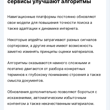
сервисы улучшают алгоритмы
Навигационные платформы постоянно обновляют
свои модели для повышения точности поиска а
также адаптации к динамике интернета.
Некоторые апдейты затрагивают разных сигналов
сортировки, а другие иные имеют возможность
заметно изменять принципы оценки материалов.
Алгоритмы оказываются намного сложными и
поэтапно двигаются от разбора конкретных
терминов к глубокому пониманию строения а также
смысла документов.
Обновления дополнительно позволяют бороться с
искажениями, автоматическим избыточным
контентом а также некачественным материалом.