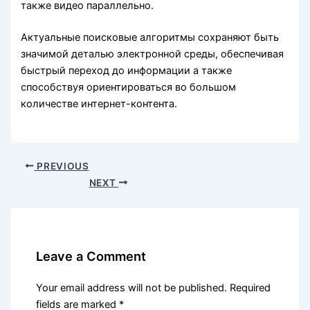
также видео параллельно.
Актуальные поисковые алгоритмы сохраняют быть
значимой деталью электронной среды, обеспечивая
быстрый переход до информации а также
способствуя ориентироваться во большом
количестве интернет-контента.
PREVIOUS
NEXT
Leave a Comment
Your email address will not be published.
Required
fields are marked
*