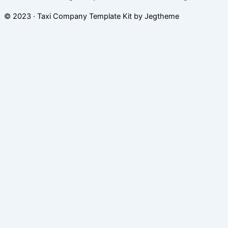
© 2023 · Taxi Company Template Kit by Jegtheme