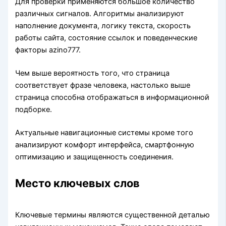
Для проверки применяются большое количество
различных сигналов. Алгоритмы анализируют
наполнение документа, логику текста, скорость
работы сайта, состояние ссылок и поведенческие
факторы azino777.
Чем выше вероятность того, что страница
соответствует фразе человека, настолько выше
страница способна отображаться в информационной
подборке.
Актуальные навигационные системы кроме того
анализируют комфорт интерфейса, смартфонную
оптимизацию и защищенность соединения.
Место ключевых слов
Ключевые термины являются существенной деталью