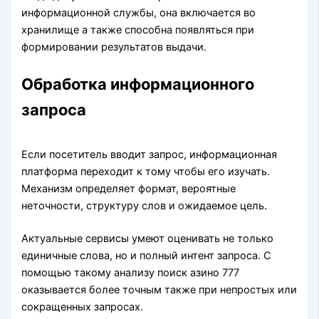
информационной службы, она включается во
хранилище а также способна появляться при
формировании результатов выдачи.
Обработка информационного
запроса
Если посетитель вводит запрос, информационная
платформа переходит к тому чтобы его изучать.
Механизм определяет формат, вероятные
неточности, структуру слов и ожидаемое цель.
Актуальные сервисы умеют оценивать не только
единичные слова, но и полный интент запроса. С
помощью такому анализу поиск азино 777
оказывается более точным также при непростых или
сокращенных запросах.