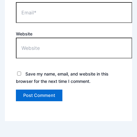
Website
Save my name, email, and website in this
browser for the next time I comment.