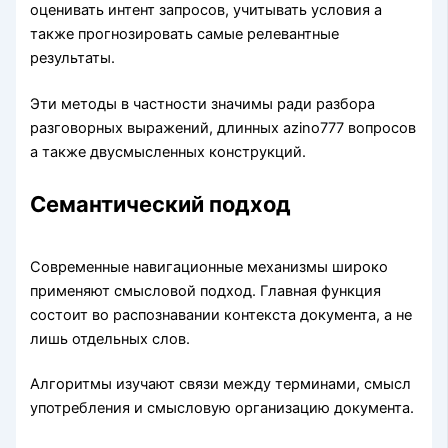
оценивать интент запросов, учитывать условия а
также прогнозировать самые релевантные
результаты.
Эти методы в частности значимы ради разбора
разговорных выражений, длинных azino777 вопросов
а также двусмысленных конструкций.
Семантический подход
Современные навигационные механизмы широко
применяют смысловой подход. Главная функция
состоит во распознавании контекста документа, а не
лишь отдельных слов.
Алгоритмы изучают связи между терминами, смысл
употребления и смысловую организацию документа.