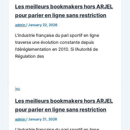
Les meilleurs bookmakers hors ARJEL
pour parier en ligne sans restriction
admin
/
January 22, 2026
L’industrie française du pari sportif en ligne
traverse une évolution constante depuis
l’déréglementation en 2010. Si l’Autorité de
Régulation des
jeu
Les meilleurs bookmakers hors ARJEL
pour parier en ligne sans restriction
admin
/
January 21, 2026
L’industrie française du pari sportif en ligne