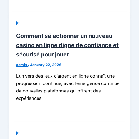
jeu
Comment sélectionner un nouveau
casino en ligne digne de confiance et
sécurisé pour jouer
admin
/
January 22, 2026
L’univers des jeux d’argent en ligne connaît une
progression continue, avec l’émergence continue
de nouvelles plateformes qui offrent des
expériences
jeu