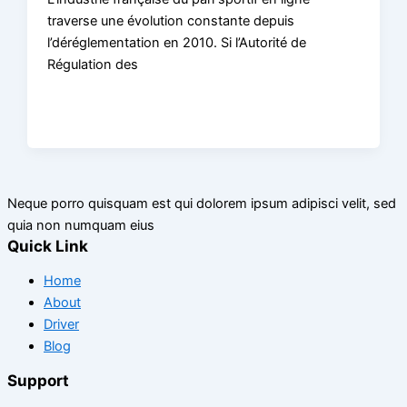
traverse une évolution constante depuis
l’déréglementation en 2010. Si l’Autorité de
Régulation des
Neque porro quisquam est qui dolorem ipsum adipisci velit, sed
quia non numquam eius
Quick Link
Home
About
Driver
Blog
Support