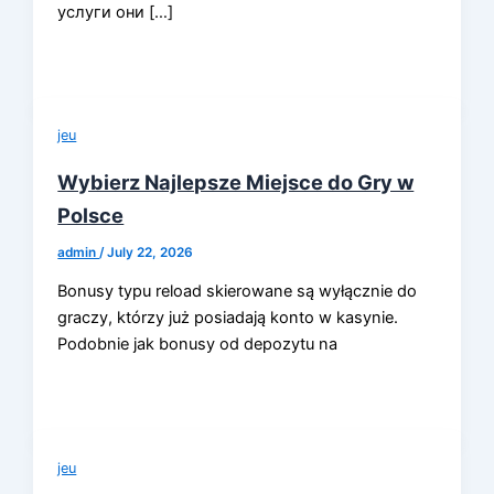
услуги они […]
jeu
Wybierz Najlepsze Miejsce do Gry w
Polsce
admin
/
July 22, 2026
Bonusy typu reload skierowane są wyłącznie do
graczy, którzy już posiadają konto w kasynie.
Podobnie jak bonusy od depozytu na
jeu